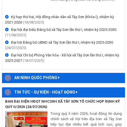
KHAI MẠC GIẢI VÔ ĐỊCH BÓNG ĐÁ NAM ĐẠI HỘI THỂ DỤC THỂ
THAO XÃ TÂY SƠN LẦN THỨ I NĂM 2026
(25/05/2026, 00:00)
ĐẢNG ỦY XÃ TÂY SƠN TỔ CHỨC LỄ TRAO TẶNG HUY HIỆU ĐẢNG
ĐỢT 19/5/2026
(19/05/2026, 00:00)
ĐẢNG ỦY XÃ TÂY SƠN TỔ CHỨC HỘI NGHỊ TRIỂN KHAI CÁC VĂN
BẢN CỦA BAN BÍ THƯ VỀ CÔNG TÁC DÂN TỘC, TÔN GIÁO
(19/05/2026, 00:00)
XÂY DỰNG ĐẢNG, CHÍNH QUYỀN
Thông báo Niêm yết công khai phương án chi tiết về bồi thường,
Hội nghị học tập, quán triệt, tuyên truyền các văn bản của Trung
hỗ trợ, tái định cư Tiểu dự án: Xây dựng hệ thống cấp nước sạch
ương, Tỉnh năm 2025
(19/08/2025)
cho các xã Cà Lúi, Krông Pa và Phước Tân huyện Sơn Hòa, thuộc
Hội nghị là dịp quan trọng để cán bộ, đảng
Dự án: Xây dựng cơ sở hạ tầng thích ứng với biến đổi khí hậu cho
viên nâng cao nhận thức, thống nhất ý chí và
đồng bào dân tộc thiểu số (CRIEM) - Dự án thành phần tỉnh Phú
hành động trong toàn hệ thống chính trị
Yên, Địa điểm Xã Cà Lúi, Krông Pa và Phước Tân huyện Sơn Hòa,
Địa điểm: xã Cà Lúi, huyện Sơn Hòa (nay là xã Tây Sơn, tỉnh Đắk