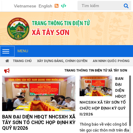
Vietnamese
English
BAN ĐẠI DIỆN HĐQT NHCSXH XÃ TÂY SƠN TỔ CHỨC HỌP ĐỊNH
KỲ QUÝ II/2026
(24/07/2026, 00:00)
MENU
TRANG CHỦ
XÂY DỰNG ĐẢNG, CHÍNH QUYỀN
AN NINH QUỐC PHÒNG
Thông báo về việc công bố tên gọi các thôn mới trên địa bàn xã
Tây Sơn sau khi sắp xếp, tổ chức lại
TRANG THÔNG TIN ĐIỆN TỬ XÃ TÂY SƠN
(07/07/2026, 00:00)
BAN
ĐẠI
KHAI MẠC GIẢI VÔ ĐỊCH BÓNG ĐÁ NAM ĐẠI HỘI THỂ DỤC THỂ
DIỆN
THAO XÃ TÂY SƠN LẦN THỨ I NĂM 2026
HĐQT
NHCSXH XÃ TÂY SƠN TỔ
(25/05/2026, 00:00)
CHỨC HỌP ĐỊNH KỲ QUÝ
II/2026
Thông báo về việc công bố tên
ĐẢNG ỦY XÃ TÂY SƠN TỔ CHỨC LỄ TRAO TẶNG HUY HIỆU ĐẢNG
gọi các thôn mới trên địa bàn xã
ĐỢT 19/5/2026
Thông báo về việc công bố
Tây Sơn sau khi sắp xếp, tổ chức
tên gọi các thôn mới trên địa
(19/05/2026, 00:00)