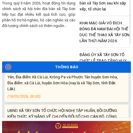
lại
bàn xã Tây Sơn sau khi sắp
Thông báo về việc công bố tên gọi các
xếp, tổ chức lại
ĐẢNG ỦY XÃ TÂY SƠN TỔ CHỨC HỘI NGHỊ TRIỂN KHAI CÁC VĂN
thôn mới trên địa bàn xã Tây Sơn sau khi
BẢN CỦA BAN BÍ THƯ VỀ CÔNG TÁC DÂN TỘC, TÔN GIÁO
sắp xếp, tổ chức lại
KHAI MẠC GIẢI VÔ ĐỊCH
(19/05/2026, 00:00)
BÓNG ĐÁ NAM ĐẠI HỘI THỂ
DỤC THỂ THAO XÃ TÂY SƠN
Thông báo Niêm yết công khai phương án chi tiết về bồi thường,
LẦN THỨ I NĂM 2026
hỗ trợ, tái định cư Tiểu dự án: Xây dựng hệ thống cấp nước sạch
cho các xã Cà Lúi, Krông Pa và Phước Tân huyện Sơn Hòa, thuộc
ĐẢNG ỦY XÃ TÂY SƠN TỔ
Dự án: Xây dựng cơ sở hạ tầng thích ứng với biến đổi khí hậu cho
CHỨC LỄ TRAO TẶNG HUY
đồng bào dân tộc thiểu số (CRIEM) - Dự án thành phần tỉnh Phú
HIỆU ĐẢNG ĐỢT 19/5/2026
THÔNG BÁO
Yên, Địa điểm Xã Cà Lúi, Krông Pa và Phước Tân huyện Sơn Hòa,
Địa điểm: xã Cà Lúi, huyện Sơn Hòa (nay là xã Tây Sơn, tỉnh Đắk
ĐẢNG ỦY XÃ TÂY SƠN TỔ
Lắk)
CHỨC HỘI NGHỊ TRIỂN KHAI
(18/05/2026, 00:00)
CÁC VĂN BẢN CỦA BAN BÍ
THƯ VỀ CÔNG TÁC DÂN
UBND XÃ TÂY SƠN TỔ CHỨC HỘI NGHỊ TẬP HUẤN, BỒI DƯỠNG
TỘC, TÔN GIÁO
KIẾN THỨC, KỸ NĂNG VỀ CHUYỂN ĐỔI SỐ CHO CÁN BỘ, CÔNG
CHỨC, VIÊN CHỨC
Thông báo Niêm yết công
(15/05/2026, 00:00)
khai phương án chi tiết về bồi
thường, hỗ trợ, tái định cư