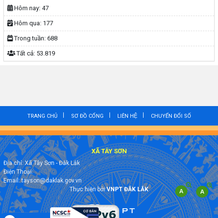
UBND XÃ TÂY SƠN TỔ CHỨC HỘI NGHỊ TẬP HUẤN, BỒI DƯỠNG
KIẾN THỨC, KỸ NĂNG VỀ CHUYỂN ĐỔI SỐ CHO CÁN BỘ, CÔNG
CHỨC, VIÊN CHỨC
(15/05/2026, 00:00)
Lịch tiếp công dân năm 2026 của Chủ tịch UBND xã Tây Sơn
(05/05/2026, 00:00)
Thông báo về thời gian làm việc hành chính trên địa bàn tỉnh Đắk
Lắk
(29/04/2026, 00:00)
LIÊN KẾT WEBSITE
Thông báo về việc niêm yết công khai và lấy ý kiến dự thảo Phương
án bồi thường, hỗ trợ, tái định cư để thực hiện Dự án: Hạ tầng kỹ
thuật khu dân cư thôn Ma Lưng
(10/04/2026, 00:00)
THỐNG KÊ TRUY CẬP
BAN ĐẠI DIỆN HĐQT NHCSXH XÃ TÂY SƠN TỔ CHỨC HỌP ĐỊNH
Hôm nay:
47
KỲ QUÝ II/2026