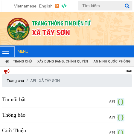
Vietnamese
English
MENU
TRANG CHỦ
XÂY DỰNG ĐẢNG, CHÍNH QUYỀN
AN NINH QUỐC PHÒNG
TRANG THÔNG T
Trang chủ
API - XÃ TÂY SƠN
Tin nổi bật
API
Thông báo
API
Giới Thiệu
API