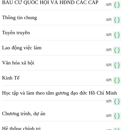
BẦU CỬ QUỐC HỘI VÀ HĐND CÁC CẤP
API
Thông tin chung
API
Tuyên truyền
API
Lao động việc làm
API
Văn hóa xã hội
API
Kinh Tế
API
Học tập và làm theo tấm gương đạo đức Hồ Chí Minh
API
Chương trình, dự án
API
Hệ thống chính trị