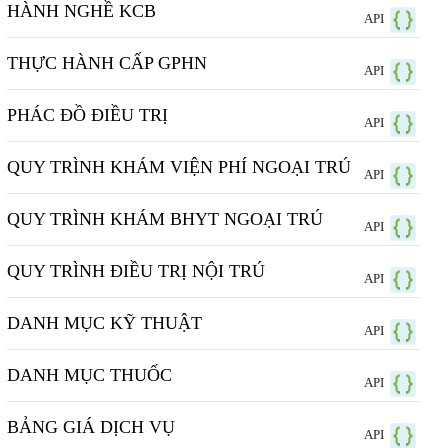
HÀNH NGHỀ KCB
API
THỰC HÀNH CẤP GPHN
API
PHÁC ĐỒ ĐIỀU TRỊ
API
QUY TRÌNH KHÁM VIỆN PHÍ NGOẠI TRÚ
API
QUY TRÌNH KHÁM BHYT NGOẠI TRÚ
API
QUY TRÌNH ĐIỀU TRỊ NỘI TRÚ
API
DANH MỤC KỸ THUẬT
API
DANH MỤC THUỐC
API
BẢNG GIÁ DỊCH VỤ
API