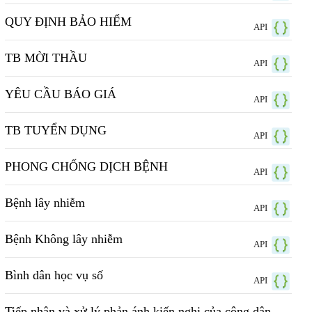
QUY ĐỊNH BẢO HIỂM
API
TB MỜI THẦU
API
YÊU CẦU BÁO GIÁ
API
TB TUYỂN DỤNG
API
PHONG CHỐNG DỊCH BỆNH
API
Bệnh lây nhiễm
API
Bệnh Không lây nhiễm
API
Bình dân học vụ số
API
Tiếp nhận và xử lý phản ánh kiến nghị của công dân