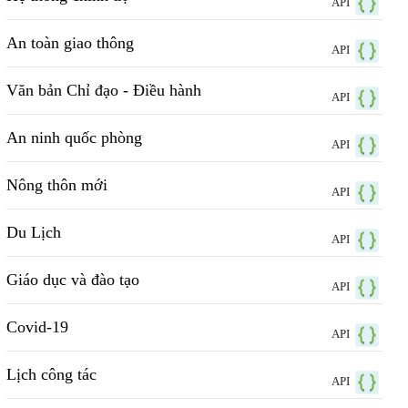
API
An toàn giao thông
API
Văn bản Chỉ đạo - Điều hành
API
An ninh quốc phòng
API
Nông thôn mới
API
Du Lịch
API
Giáo dục và đào tạo
API
Covid-19
API
Lịch công tác
API