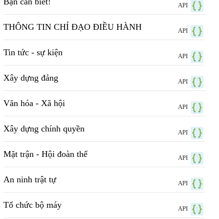
Bạn cần biết!
API
THÔNG TIN CHỈ ĐẠO ĐIỀU HÀNH
API
Tin tức - sự kiện
API
Xây dựng đảng
API
Văn hóa - Xã hội
API
Xây dựng chính quyền
API
Mặt trận - Hội đoàn thể
API
An ninh trật tự
API
Tổ chức bộ máy
API