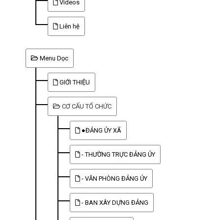
Videos
Liên hệ
Menu Dọc
GIỚI THIỆU
CƠ CẤU TỔ CHỨC
●ĐẢNG ỦY XÃ
- THƯỜNG TRỰC ĐẢNG ỦY
- VĂN PHÒNG ĐẢNG ỦY
- BAN XÂY DỰNG ĐẢNG