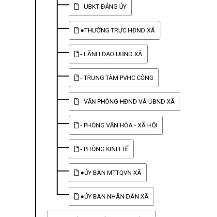
- UBKT ĐẢNG ỦY
●THƯỜNG TRỰC HĐND XÃ
- LÃNH ĐẠO UBND XÃ
- TRUNG TÂM PVHC CÔNG
- VĂN PHÒNG HĐND VÀ UBND XÃ
- PHÒNG VĂN HÓA - XÃ HỘI
- PHÒNG KINH TẾ
●ỦY BAN MTTQVN XÃ
●ỦY BAN NHÂN DÂN XÃ