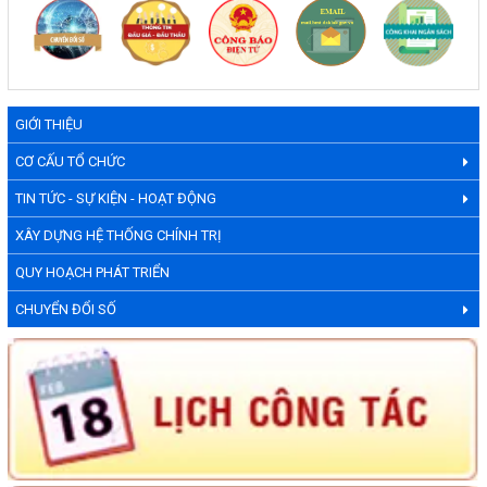
GIỚI THIỆU
CƠ CẤU TỔ CHỨC
TIN TỨC - SỰ KIỆN - HOẠT ĐỘNG
XÂY DỰNG HỆ THỐNG CHÍNH TRỊ
QUY HOẠCH PHÁT TRIỂN
CHUYỂN ĐỔI SỐ