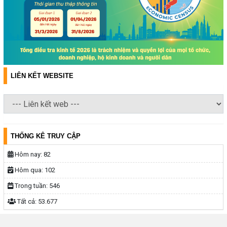
LIÊN KẾT WEBSITE
THỐNG KÊ TRUY CẬP
Hôm nay:
82
Hôm qua:
102
Trong tuần:
546
Tất cả:
53.677