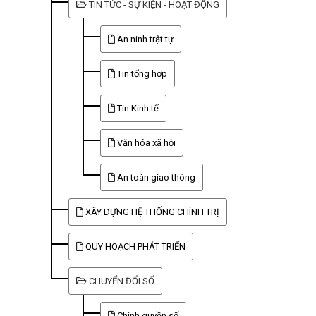
TIN TỨC - SỰ KIỆN - HOẠT ĐỘNG
An ninh trật tự
Tin tổng hợp
Tin Kinh tế
Văn hóa xã hội
An toàn giao thông
XÂY DỰNG HỆ THỐNG CHÍNH TRỊ
QUY HOẠCH PHÁT TRIỂN
CHUYỂN ĐỔI SỐ
Chính quyền số