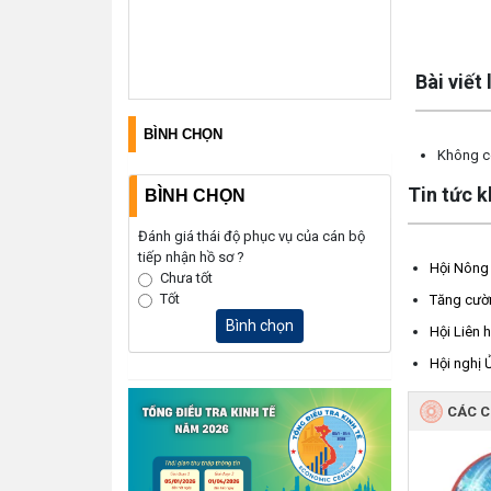
Lấy link copy
Bài viết
BÌNH CHỌN
Không có
Tin tức 
BÌNH CHỌN
Đánh giá thái độ phục vụ của cán bộ
tiếp nhận hồ sơ ?
Hội Nông 
Chưa tốt
Tốt
Tăng cườn
Bình chọn
Hội Liên 
Hội nghị 
CÁC 