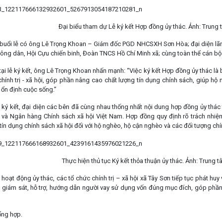
Đại biểu tham dự Lễ ký kết Hợp đồng ủy thác. Ảnh: Trun
 lễ có ông Lê Trọng Khoan – Giám đốc PGD NHCSXH Sơn Hòa; đại diện lãnh đạo
Nông dân, Hội Cựu chiến binh, Đoàn TNCS Hồ Chí Minh xã; cùng toàn thể cán 
i lễ ký kết, ông Lê Trọng Khoan nhấn mạnh: “Việc ký kết Hợp đồng ủy thác là
hính trị - xã hội, góp phần nâng cao chất lượng tín dụng chính sách, giúp hộ 
, ổn định cuộc sống.”
 ký kết, đại diện các bên đã cùng nhau thống nhất nội dung hợp đồng ủy thác
 và Ngân hàng Chính sách xã hội Việt Nam. Hợp đồng quy định rõ trách nhiệm,
tín dụng chính sách xã hội đối với hộ nghèo, hộ cận nghèo và các đối tượng ch
Thực hiện thủ tục Ký kết thỏa thuận ủy thác. Ảnh: Trun
ạt động ủy thác, các tổ chức chính trị – xã hội xã Tây Sơn tiếp tục phát huy 
ếp giám sát, hỗ trợ, hướng dẫn người vay sử dụng vốn đúng mục đích, góp phầ
ổng hợp.