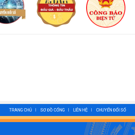
TRANG CHỦ
SƠ ĐỒ CỔNG
LIÊN HỆ
CHUYỂN ĐỔI SỐ