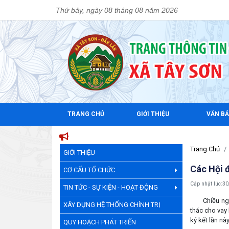
Thứ bảy, ngày 08 tháng 08 năm 2026
TRANG CHỦ
GIỚI THIỆU
VĂN B
Trang Chủ
GIỚI THIỆU
Các Hội 
CƠ CẤU TỔ CHỨC
Cập nhật lúc:
30
TIN TỨC - SỰ KIỆN - HOẠT ĐỘNG
Chiều ngày 3
XÂY DỰNG HỆ THỐNG CHÍNH TRỊ
thác cho vay 
ký kết lần này
QUY HOẠCH PHÁT TRIỂN