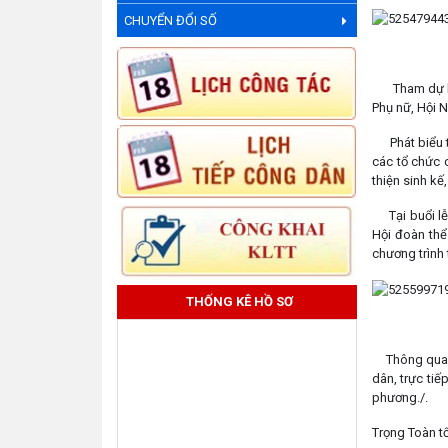
CHUYỂN ĐỔI SỐ
Tham dự buổi
Phụ nữ, Hội 
Phát biểu tạ
các tổ chức c
thiện sinh kế
️Tại buổi lễ
Hội đoàn thể
chương trình 
THỐNG KÊ HỒ SƠ
Thông qua ho
dân, trực ti
phương./.
Trọng Toàn t