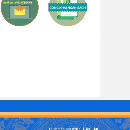
Thực hiện bởi:
VNPT ĐẮK LẮK