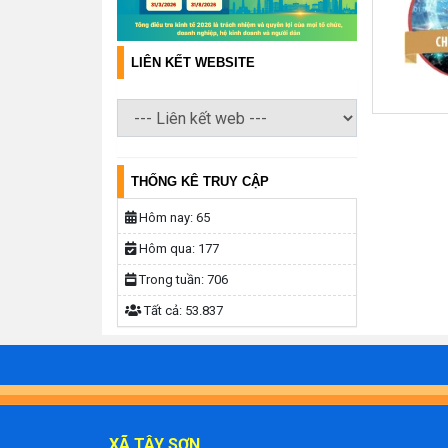
LIÊN KẾT WEBSITE
THỐNG KÊ TRUY CẬP
Hôm nay:
65
Hôm qua:
177
Trong tuần:
706
Tất cả:
53.837
XÃ TÂY SƠN