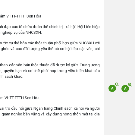
g tâm VHTT-TTTH Sơn Hòa
 các tổ chức đoàn thể chính trị - xã hội: Hội Liên hiệp
bộ nghiệp vụ của NHCSXH.
 bước cụ thể hóa các thỏa thuận phối hợp giữa NHCSXH với
nghèo và các đối tượng yếu thế có cơ hội tiếp cận vốn, cải
 theo các văn bản thỏa thuận đã được ký giữa Trung ương
 quyền hạn và cơ chế phối hợp trong việc triển khai các
ính sách khác.
g tâm VHTT-TTTH Sơn Hòa
vai trò cầu nối giữa Ngân hàng Chính sách xã hội và người
n giảm nghèo bền vững và xây dựng nông thôn mới tại địa