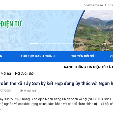
Vietnamese
Engl
ẢN
THỦ TỤC HÀNH CHÍNH
CHUYỂN ĐỔI SỐ
V
TRANG THÔNG TIN ĐIỆN TỬ XÃ TÂY
Mặt trận - Hội đoàn thể
đoàn thể xã Tây Sơn ký kết Hợp đồng ủy thác với Ngân 
/07/2025
|
0 lượt xem
0/7/2025, Phòng Giao dịch Ngân hàng Chính sách xã hội (NHCSXH) Sơn Hòa 
hộ nghèo và các đối tượng chính sách khác với các tổ chức chính trị – xã hội c
.