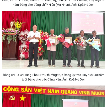
Đồng chí Tô Phương Bắc-Bí thư Đảng ủy, Chủ tịch HĐND xã tặng Huy hiệu 55
năm Đảng cho đồng chí Y Niên (Ma Nhen). Ảnh: Kpă Hờ Den
Đồng chí La Chí Tùng-Phó Bí thư thường trực Đảng ủy trao Huy hiệu 40 năm
tuổi Đảng cho các đảng viên. Ảnh: Kpă Hờ Den