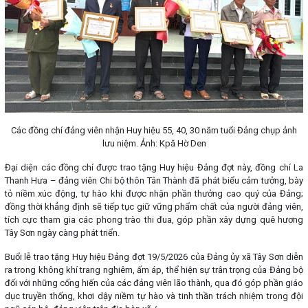
Các đồng chí đảng viên nhận Huy hiệu 55, 40, 30 năm tuổi Đảng chụp ảnh
lưu niệm. Ảnh: Kpă Hờ Den
Đại diện các đồng chí được trao tặng Huy hiệu Đảng đợt này, đồng chí La
Thanh Hưa – đảng viên Chi bộ thôn Tân Thành đã phát biểu cảm tưởng, bày
tỏ niềm xúc động, tự hào khi được nhận phần thưởng cao quý của Đảng;
đồng thời khẳng định sẽ tiếp tục giữ vững phẩm chất của người đảng viên,
tích cực tham gia các phong trào thi đua, góp phần xây dựng quê hương
Tây Sơn ngày càng phát triển.
Buổi lễ trao tặng Huy hiệu Đảng đợt 19/5/2026 của Đảng ủy xã Tây Sơn diễn
ra trong không khí trang nghiêm, ấm áp, thể hiện sự trân trọng của Đảng bộ
đối với những cống hiến của các đảng viên lão thành, qua đó góp phần giáo
dục truyền thống, khơi dậy niềm tự hào và tinh thần trách nhiệm trong đội