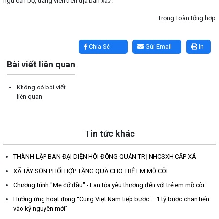
ngũ cán bộ, đảng viên trên địa bàn xã./.
Trọng Toàn tổng hợp
Lấy link copy
Chia Sẻ
Gửi Email
In
Bài viết liên quan
Không có bài viết
liên quan
Tin tức khác
THÀNH LẬP BAN ĐẠI DIỆN HỘI ĐỒNG QUẢN TRỊ NHCSXH CẤP XÃ
XÃ TÂY SƠN PHỐI HỢP TẶNG QUÀ CHO TRẺ EM MỒ CÔI
Chương trình "Mẹ đỡ đầu" - Lan tỏa yêu thương đến với trẻ em mồ côi
Hưởng ứng hoạt động “Cùng Việt Nam tiếp bước – 1 tỷ bước chân tiến
vào kỷ nguyên mới”