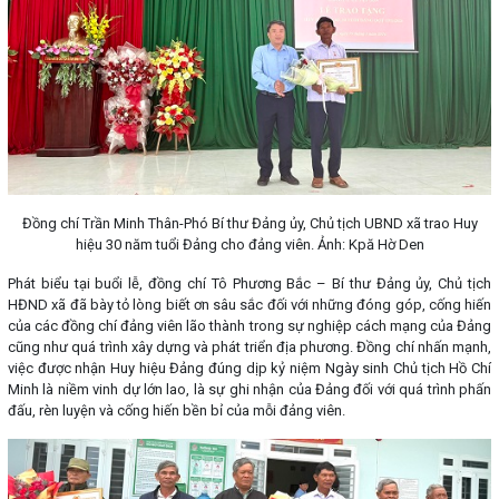
Đồng chí Trần Minh Thân-Phó Bí thư Đảng ủy, Chủ tịch UBND xã trao Huy
hiệu 30 năm tuổi Đảng cho đảng viên. Ảnh: Kpă Hờ Den
Phát biểu tại buổi lễ, đồng chí Tô Phương Bắc – Bí thư Đảng ủy, Chủ tịch
HĐND xã đã bày tỏ lòng biết ơn sâu sắc đối với những đóng góp, cống hiến
của các đồng chí đảng viên lão thành trong sự nghiệp cách mạng của Đảng
cũng như quá trình xây dựng và phát triển địa phương. Đồng chí nhấn mạnh,
việc được nhận Huy hiệu Đảng đúng dịp kỷ niệm Ngày sinh Chủ tịch Hồ Chí
Minh là niềm vinh dự lớn lao, là sự ghi nhận của Đảng đối với quá trình phấn
đấu, rèn luyện và cống hiến bền bỉ của mỗi đảng viên.