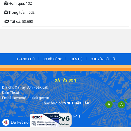
Hôm qua:
102
Trong tuần:
552
Tất cả:
53.683
TRANG CHỦ
SƠ ĐỒ CỔNG
LIÊN HỆ
CHUYỂN ĐỔI SỐ
XÃ TÂY SƠN
Địa chỉ: Xã Tây Sơn - Đắk Lắk
Điện Thoại:
Email: tayson@daklak.gov.vn
Thực hiện bởi:
VNPT ĐẮK LẮK
Đã kết nối EMC