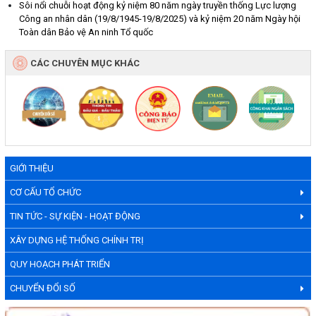
Sôi nổi chuỗi hoạt động kỷ niệm 80 năm ngày truyền thống Lực lượng
Công an nhân dân (19/8/1945-19/8/2025) và kỷ niệm 20 năm Ngày hội
Toàn dân Bảo vệ An ninh Tổ quốc
CÁC CHUYÊN MỤC KHÁC
GIỚI THIỆU
CƠ CẤU TỔ CHỨC
TIN TỨC - SỰ KIỆN - HOẠT ĐỘNG
XÂY DỰNG HỆ THỐNG CHÍNH TRỊ
QUY HOẠCH PHÁT TRIỂN
CHUYỂN ĐỔI SỐ