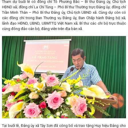
Tham dự buổi lễ có đồng chí Tô Phương Bắc – Bí thư Đảng ủy, Chủ tịch
HĐND xã; đồng chí La Chí Tùng – Phó Bí thư Thường trực Đảng ủy; đồng chí
Trần Minh Thân – Phó Bí thư Đảng ủy, Chủ tịch UBND xã. Cùng dự còn có
các đồng chí trong Ban Thường vụ Đảng ủy, Ban Chấp hành Đảng bộ xã;
lãnh đạo HĐND, UBND, UBMTTQ Việt Nam xã; Bí thư các chi bộ trực thuộc
cùng đông đảo cán bộ, đảng viên trên địa bàn xã.
Tại buổi lễ, Đảng ủy xã Tây Sơn đã công bố và trao tặng Huy hiệu Đảng cho