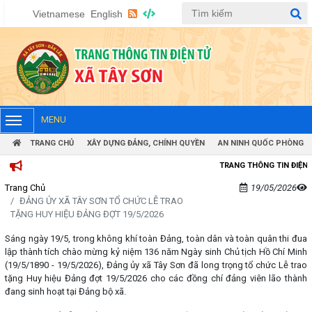
Vietnamese
English
MENU
TRANG CHỦ
XÂY DỰNG ĐẢNG, CHÍNH QUYỀN
AN NINH QUỐC PHÒNG
TRANG THÔNG TIN ĐIỆN TỬ XÃ TÂY
Trang Chủ
19/05/2026
ĐẢNG ỦY XÃ TÂY SƠN TỔ CHỨC LỄ TRAO
TẶNG HUY HIỆU ĐẢNG ĐỢT 19/5/2026
Sáng ngày 19/5, trong không khí toàn Đảng, toàn dân và toàn quân thi đua
lập thành tích chào mừng kỷ niệm 136 năm Ngày sinh Chủ tịch Hồ Chí Minh
(19/5/1890 - 19/5/2026), Đảng ủy xã Tây Sơn đã long trọng tổ chức Lễ trao
tặng Huy hiệu Đảng đợt 19/5/2026 cho các đồng chí đảng viên lão thành
đang sinh hoạt tại Đảng bộ xã.