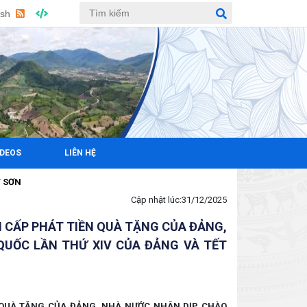
ish
IDEOS
LIÊN HỆ
Cập nhật lúc:
31/12/2025
N CẤP PHÁT TIỀN QUÀ TẶNG CỦA ĐẢNG,
QUỐC LẦN THỨ XIV CỦA ĐẢNG VÀ TẾT
N QUÀ TẶNG CỦA ĐẢNG, NHÀ NƯỚC NHÂN DỊP CHÀO