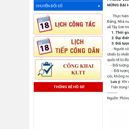
MỪNG ĐẠI H
CHUYỂN ĐỔI SỐ
Thực hiện Ng
Đảng, Nhà nư
xã Tây Sơn tr
1. Thời gi
2. Đại đi
3. Đối tư
- Người có c
chiến bị nhi
quốc tế bị đị
- Đối tượng 
- Đối tượng 
côi, không nơ
Lưu ý:
Khi
THỐNG KÊ HỒ SƠ
Trân trọng !
---------
Nguồn: Phòng