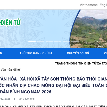
Vietnamese
Engl
ẢN
THỦ TỤC HÀNH CHÍNH
CHUYỂN ĐỔI SỐ
V
TRANG THÔNG TIN ĐIỆN TỬ XÃ TÂY SƠN
Văn hóa xã hội
ĂN HÓA - XÃ HỘI XÃ TÂY SƠN THÔNG BÁO THỜI GIA
C NHÂN DỊP CHÀO MỪNG ĐẠI HỘI ĐẠI BIỂU TOÀN 
ĐÁN BÍNH NGỌ NĂM 2026
/12/2025
|
0 lượt xem
 HÓA - XÃ HỘI XÃ TÂY SƠN THÔNG BÁO THỜI GIAN CẤP PHÁT TIỀ