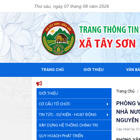
Thứ sáu, ngày 07 tháng 08 năm 2026
TRANG CHỦ
GIỚI THIỆU
VĂN B
Trang Chủ
GIỚI THIỆU
PHÒNG V
CƠ CẤU TỔ CHỨC
NHÀ NƯỚ
TIN TỨC - SỰ KIỆN - HOẠT ĐỘNG
NGUYÊN 
XÂY DỰNG HỆ THỐNG CHÍNH TRỊ
Cập nhật lúc:
31
QUY HOẠCH PHÁT TRIỂN
PHÒNG VĂN