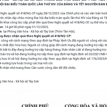
ỘI ĐẠI BIỂU TOÀN QUỐC LẦN THỨ XIV CỦA ĐẢNG VÀ TẾT NGUYÊN ĐÁN
hị quyết số 418/NQ-CP ngày 28/12/2025 của Chính phủ và các văn bản hướng
ớc nhân dịp chào mừng Đại hội đại biểu toàn quốc lần thứ XIV của Đảng và T
iển khai công tác cấp phát tiền quà theo Nghị quyết số 418/NQ-CP, cụ thể như s
an:
14 giờ 00 phút ngày 31/12/2025;
ểm:
tại Phòng Văn hóa - Xã hội xã Tây Sơn (Thôn Tân Hội);
ợng được nhận quà theo Nghị quyết số 418/NQ-CP:
ông với cách mạng theo quy định tại Pháp lệnh Ưu đãi người có công với cá
ễm chất độc hóa học; Người có công giúp đỡ cách mạng đang hưởng trợ cấp; N
ch bắt tù đày đang hưởng trợ cấp hàng tháng; thân nhân Liệt sĩ đang hưởng trợ cấ
bảo trợ xã hội đang hưởng trợ cấp theo quy định tại Nghị định số 20/2021/NĐ
hưu trí xã hội đang hưởng trợ cấp theo quy định tại Nghị định số 176/2025
i nương tựa hoặc trong các trại mồ côi.
 đi nhận nhớ mang theo Căn cước công dân để đối chiếu.
 Văn hóa - Xã hội xã Tây Sơn