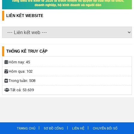
LIÊN KẾT WEBSITE
THỐNG KÊ TRUY CẬP
Hôm nay:
45
Hôm qua:
102
Trong tuần:
508
Tất cả:
53.639
TRANG CHỦ
SƠ ĐỒ CỔNG
LIÊN HỆ
CHUYỂN ĐỔI SỐ