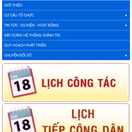
GIỚI THIỆU
CƠ CẤU TỔ CHỨC
TIN TỨC - SỰ KIỆN - HOẠT ĐỘNG
XÂY DỰNG HỆ THỐNG CHÍNH TRỊ
QUY HOẠCH PHÁT TRIỂN
CHUYỂN ĐỔI SỐ