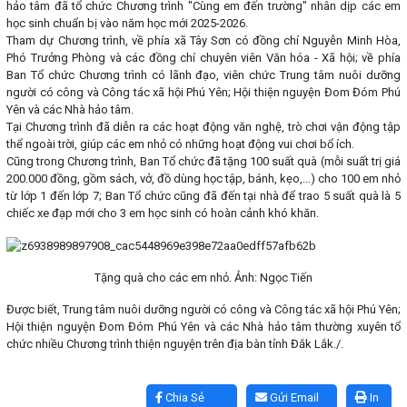
hảo tâm đã tổ chức Chương trình "Cùng em đến trường" nhân dịp các em
học sinh chuẩn bị vào năm học mới 2025-2026.
Tham dự Chương trình, về phía xã Tây Sơn có đồng chí Nguyễn Minh Hòa,
Phó Trưởng Phòng và các đồng chí chuyên viên Văn hóa - Xã hội; về phía
Ban Tổ chức Chương trình có lãnh đạo, viên chức Trung tâm nuôi dưỡng
người có công và Công tác xã hội Phú Yên; Hội thiện nguyện Đom Đóm Phú
Yên và các Nhà hảo tâm.
Tại Chương trình đã diễn ra các hoạt động văn nghệ, trò chơi vận động tập
thể ngoài trời, giúp các em nhỏ có những hoạt động vui chơi bổ ích.
Cũng trong Chương trình, Ban Tổ chức đã tặng 100 suất quà (mỗi suất trị giá
200.000 đồng, gồm sách, vở, đồ dùng học tập, bánh, kẹo,...) cho 100 em nhỏ
từ lớp 1 đến lớp 7; Ban Tổ chức cũng đã đến tại nhà để trao 5 suất quà là 5
chiếc xe đạp mới cho 3 em học sinh có hoàn cảnh khó khăn.
Tặng quà cho các em nhỏ. Ảnh: Ngọc Tiến
Được biết, Trung tâm nuôi dưỡng người có công và Công tác xã hội Phú Yên;
Hội thiện nguyện Đom Đóm Phú Yên và các Nhà hảo tâm thường xuyên tổ
chức nhiều Chương trình thiện nguyện trên địa bàn tỉnh Đắk Lắk./.
Lấy link copy
Chia Sẻ
Gửi Email
In