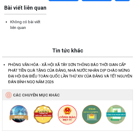
Bài viết liên quan
Không có bài viết
liên quan
Tin tức khác
PHÒNG VĂN HÓA - XÃ HỘI XÃ TÂY SƠN THÔNG BÁO THỜI GIAN CẤP
PHÁT TIỀN QUÀ TẶNG CỦA ĐẢNG, NHÀ NƯỚC NHÂN DỊP CHÀO MỪNG
ĐẠI HỘI ĐẠI BIỂU TOÀN QUỐC LẦN THỨ XIV CỦA ĐẢNG VÀ TẾT NGUYÊN
ĐÁN BÍNH NGỌ NĂM 2026
CÁC CHUYÊN MỤC KHÁC