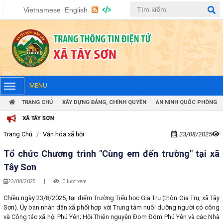
Vietnamese
English
MENU
TRANG CHỦ
XÂY DỰNG ĐẢNG, CHÍNH QUYỀN
AN NINH QUỐC PHÒNG
 TỬ XÃ TÂY SƠN
Trang Chủ
Văn hóa xã hội
23/08/2025
Tổ chức Chương trình "Cùng em đến trường" tại xã
Tây Sơn
23/08/2025
|
0 lượt xem
Chiều ngày 23/8/2025, tại điểm Trường Tiểu học Gia Trụ (thôn Gia Trụ, xã Tây
Sơn). Ủy ban nhân dân xã phối hợp với Trung tâm nuôi dưỡng người có công
và Công tác xã hội Phú Yên; Hội Thiện nguyện Đom Đóm Phú Yên và các Nhà