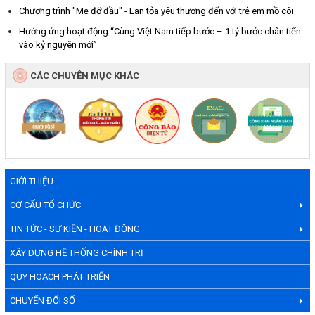
Chương trình "Mẹ đỡ đầu" - Lan tỏa yêu thương đến với trẻ em mồ côi
Hưởng ứng hoạt động “Cùng Việt Nam tiếp bước – 1 tỷ bước chân tiến
vào kỷ nguyên mới”
CÁC CHUYÊN MỤC KHÁC
GIỚI THIỆU
CƠ CẤU TỔ CHỨC
TIN TỨC - SỰ KIỆN - HOẠT ĐỘNG
XÂY DỰNG HỆ THỐNG CHÍNH TRỊ
QUY HOẠCH PHÁT TRIỂN
CHUYỂN ĐỔI SỐ