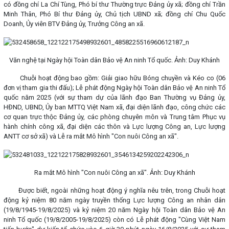
có đồng chí La Chí Tùng, Phó bí thư Thường trực Đảng ủy xã; đồng chí Trần
Minh Thân, Phó Bí thư Đảng ủy, Chủ tịch UBND xã; đồng chí Chu Quốc
Doanh, Ủy viên BTV Đảng ủy, Trưởng Công an xã.
Văn nghệ tại Ngày hội Toàn dân Bảo vệ An ninh Tổ quốc. Ảnh: Duy Khánh
Chuỗi hoạt động bao gồm: Giải giao hữu Bóng chuyền và Kéo co (06
đơn vị tham gia thi đấu); Lễ phát động Ngày hội Toàn dân Bảo vệ An ninh Tổ
quốc năm 2025 (với sự tham dự của lãnh đạo Ban Thường vụ Đảng ủy,
HĐND, UBND, Ủy ban MTTQ Việt Nam xã, đại diện lãnh đạo, công chức các
cơ quan trực thộc Đảng ủy, các phòng chuyên môn và Trung tâm Phục vụ
hành chính công xã, đại diện các thôn và Lực lượng Công an, Lực lượng
ANTT cơ sở xã) và Lễ ra mắt Mô hình "Con nuôi Công an xã".
Ra mắt Mô hình "Con nuôi Công an xã". Ảnh: Duy Khánh
Được biết, ngoài những hoạt động ý nghĩa nêu trên, trong Chuỗi hoạt
động kỷ niệm 80 năm ngày truyền thống Lực lượng Công an nhân dân
(19/8/1945-19/8/2025) và kỷ niệm 20 năm Ngày hội Toàn dân Bảo vệ An
ninh Tổ quốc (19/8/2005-19/8/2025) còn có Lễ phát động "Cùng Việt Nam