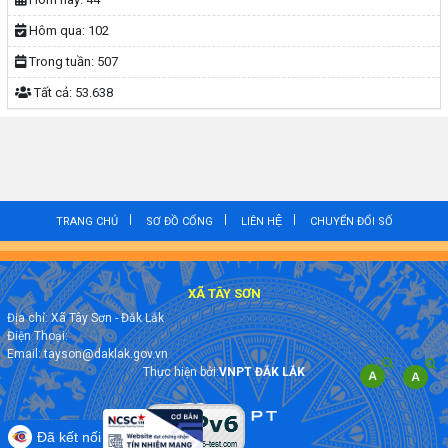
Hôm qua:
102
Trong tuần:
507
Tất cả:
53.638
TRANG CHỦ
SƠ ĐỒ CỔNG
LIÊN HỆ
CHUYỂN ĐỔI SỐ
XÃ TÂY SƠN
Địa chỉ: Xã Tây Sơn - Đắk Lắk
Điện Thoại:
Email: tayson@daklak.gov.vn
Thực hiện bởi:
VNPT ĐẮK LẮK
Đã kết nối EMC