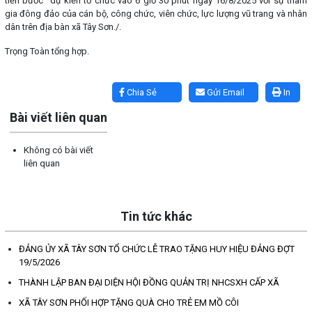
tiến bước" dự kiến tổ chức vào 6 giờ 30 phút ngày 16/8/2025 với sự tham
gia đông đảo của cán bộ, công chức, viên chức, lực lượng vũ trang và nhân
dân trên địa bàn xã Tây Sơn./.
Trọng Toàn tổng hợp.
Lấy link copy
Chia Sẻ
Gửi Email
In
Bài viết liên quan
Không có bài viết
liên quan
Tin tức khác
ĐẢNG ỦY XÃ TÂY SƠN TỔ CHỨC LỄ TRAO TẶNG HUY HIỆU ĐẢNG ĐỢT
19/5/2026
THÀNH LẬP BAN ĐẠI DIỆN HỘI ĐỒNG QUẢN TRỊ NHCSXH CẤP XÃ
XÃ TÂY SƠN PHỐI HỢP TẶNG QUÀ CHO TRẺ EM MỒ CÔI