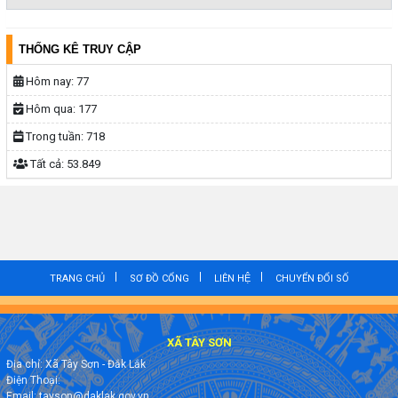
THỐNG KÊ TRUY CẬP
Hôm nay:
77
Hôm qua:
177
Trong tuần:
718
Tất cả:
53.849
TRANG CHỦ
SƠ ĐỒ CỔNG
LIÊN HỆ
CHUYỂN ĐỔI SỐ
XÃ TÂY SƠN
Địa chỉ: Xã Tây Sơn - Đắk Lắk
Điện Thoại:
Email: tayson@daklak.gov.vn