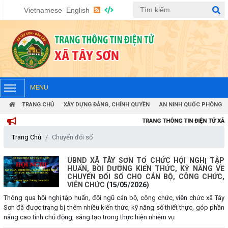
Vietnamese
English
MENU
TRANG CHỦ
XÂY DỰNG ĐẢNG, CHÍNH QUYỀN
AN NINH QUỐC PHÒNG
TRANG THÔNG TIN ĐIỆN TỬ XÃ TÂY
Trang Chủ
Chuyển đổi số
UBND XÃ TÂY SƠN TỔ CHỨC HỘI NGHỊ TẬP
HUẤN, BỒI DƯỠNG KIẾN THỨC, KỸ NĂNG VỀ
CHUYỂN ĐỔI SỐ CHO CÁN BỘ, CÔNG CHỨC,
VIÊN CHỨC
(15/05/2026)
Thông qua hội nghị tập huấn, đội ngũ cán bộ, công chức, viên chức xã Tây
Sơn đã được trang bị thêm nhiều kiến thức, kỹ năng số thiết thực, góp phần
nâng cao tính chủ động, sáng tạo trong thực hiện nhiệm vụ