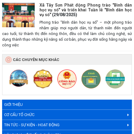
Xã Tây Sơn Phát động Phong trào "Bình dân
học vụ số" và triển khai Tuần lễ "Bình dân học
vụ số"
(29/08/2025)
Phong trào “Bình dân học vụ số” – một phong trào
nhằm giúp mọi người dân, từ thanh niên đến người
cao tuổi, từ thành thị đến nông thôn, đều có thể làm chủ công nghệ, sử
dụng thành thạo những kỹ năng số cơ bản, phục vụ đời sống hằng ngày và
công việc
CÁC CHUYÊN MỤC KHÁC
GIỚI THIỆU
CƠ CẤU TỔ CHỨC
TIN TỨC - SỰ KIỆN - HOẠT ĐỘNG