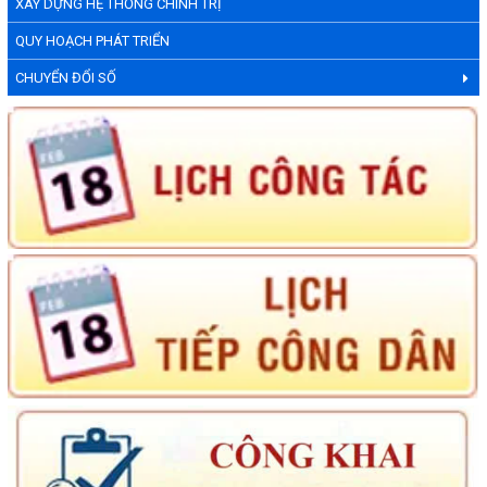
XÂY DỰNG HỆ THỐNG CHÍNH TRỊ
QUY HOẠCH PHÁT TRIỂN
CHUYỂN ĐỔI SỐ