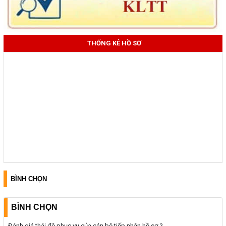
THỐNG KÊ HỒ SƠ
BÌNH CHỌN
BÌNH CHỌN
Đánh giá thái độ phục vụ của cán bộ tiếp nhận hồ sơ ?