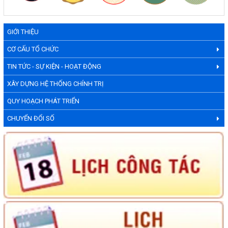
GIỚI THIỆU
CƠ CẤU TỔ CHỨC
TIN TỨC - SỰ KIỆN - HOẠT ĐỘNG
XÂY DỰNG HỆ THỐNG CHÍNH TRỊ
QUY HOẠCH PHÁT TRIỂN
CHUYỂN ĐỔI SỐ