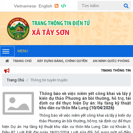
Vietnamese
English
MENU
TRANG CHỦ
XÂY DỰNG ĐẢNG, CHÍNH QUYỀN
AN NINH QUỐC PHÒNG
TRANG THÔNG TIN ĐIỆN 
Trang Chủ
Thông tin tuyên truyền
Thông báo về việc niêm yết công khai và lấy ý
kiến dự thảo Phương án bồi thường, hỗ trợ, tái
định cư để thực hiện Dự án: Hạ tầng kỹ thuật
khu dân cư thôn Ma Lưng
(10/04/2026)
Thông báo về việc niêm yết công khai và lấy ý kiến dự
thảo Phương án bồi thường, hỗ trợ, tái định cư để thực
hiện Dự án: Hạ tầng kỹ thuật khu dân cư thôn Ma Lưng Căn cứ Khoản 3,
Điều 87, Luật Đất đai ngày 18/01/2024; Luật sửa đổi, bổ sung một số điều