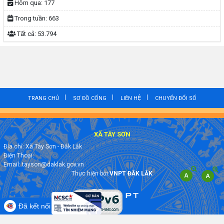
Hôm qua:
177
Trong tuần:
663
Tất cả:
53.794
TRANG CHỦ
SƠ ĐỒ CỔNG
LIÊN HỆ
CHUYỂN ĐỔI SỐ
XÃ TÂY SƠN
Địa chỉ: Xã Tây Sơn - Đắk Lắk
Điện Thoại:
Email: tayson@daklak.gov.vn
Thực hiện bởi:
VNPT ĐẮK LẮK
Đã kết nối EMC