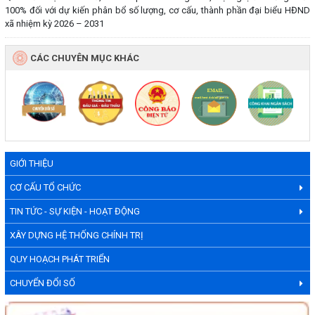
100% đối với dự kiến phân bổ số lượng, cơ cấu, thành phần đại biểu HĐND
xã nhiệm kỳ 2026 – 2031
CÁC CHUYÊN MỤC KHÁC
GIỚI THIỆU
CƠ CẤU TỔ CHỨC
TIN TỨC - SỰ KIỆN - HOẠT ĐỘNG
XÂY DỰNG HỆ THỐNG CHÍNH TRỊ
QUY HOẠCH PHÁT TRIỂN
CHUYỂN ĐỔI SỐ