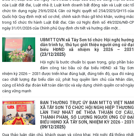
của Luật đất đai, Luật nhà ở, Luật kinh doanh bất động sản và Luật các tổ
chức tín dụng ngày 29/6/2024; Căn cứ Nghị quyết số 254/2025/QH15 của
Quốc hội Quy định một số cơ chế, chính sách tháo gỡ khó khăn, vướng mắc
trong tổ chức thi hành Luật Đất đai; Căn cứ Nghị định số 49/2026/NĐ-CP
ngày 31/01/2026 của Chính phủ Quy định chi tiết và hướng dẫn một...
UBMTTQVN xã Tây Sơn tổ chức Hội nghị hướng
dẫn trình tự, thủ tục giới thiệu người ứng cử đại
biểu HĐND xã nhiệm kỳ 2026 – 2031
(23/12/2025)
Hội nghị là bước chuẩn bị quan trọng, góp phần bảo
đảm công tác bầu cử đại biểu HĐND xã Tây Sơn
nhiệm kỳ 2026 – 2031 được triển khai đúng luật, đúng tiến độ, qua đó nâng
cao chất lượng đại biểu dân cử, phát huy quyền làm chủ của Nhân dân,
củng cố khối đại đoàn kết toàn dân tộc và xây dựng chính quyền cơ sở ngày
càng vững mạnh
BAN THƯỜNG TRỰC ỦY BAN MTTQ VIỆT NAM
XÃ TÂY SƠN TỔ CHỨC HỘI NGHỊ HIỆP THƯƠNG
LẦN THỨ NHẤT ĐỂ THỎA THUẬN CƠ CẤU,
THÀNH PHẦN, SỐ LƯỢNG NGƯỜI ỨNG CỬ ĐẠI
BIỂU HĐND XÃ TÂY SƠN, NHIỆM KỲ 2026 - 2031
(09/12/2025)
Qua thảo luận dân chủ, khách quan và công khai, Hội nghị đã thống nhất