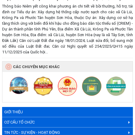
Thông báo Niêm yết công khai phương án chi tiết về bồi thường, hỗ trợ, tái
định cư Tiểu dự án: Xây dựng hệ thống cấp nước sạch cho các xã Cà Lúi,
Krông Pa và Phước Tân huyện Sơn Hòa, thuộc Dự án: Xây dựng cơ sở hạ
tầng thích ứng với biến đổi khí hậu cho đồng bào dân tộc thiểu số (CRIEM) -
Dự án thành phần tỉnh Phú Yên, Địa điểm Xã Cà Lúi, Krông Pa và Phước Tân
huyện Sơn Hòa, Địa điểm: xã Cà Lúi, huyện Sơn Hòa (nay là xã Tây Sơn, tỉnh
Đắk Lắk) Căn cứ Luật Đất đai ngày 18/01/2024; Luật sửa đổi, bổ sung một
số điều của Luật Đất đai; Căn cứ Nghị quyết số 254/2025/QH15 ngày
11/12/2025 của Quốc hội...
CÁC CHUYÊN MỤC KHÁC
GIỚI THIỆU
CƠ CẤU TỔ CHỨC
TIN TỨC - SỰ KIỆN - HOẠT ĐỘNG