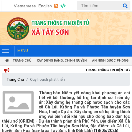
Vietnamese
English
MENU
TRANG CHỦ
XÂY DỰNG ĐẢNG, CHÍNH QUYỀN
AN NINH QUỐC PHÒNG
TRANG THÔNG TIN ĐIỆN TỬ XÃ 
Trang Chủ
Quy hoạch phát triển
Thông báo Niêm yết công khai phương án chi
tiết về bồi thường, hỗ trợ, tái định cư Tiểu dự
án: Xây dựng hệ thống cấp nước sạch cho các
xã Cà Lúi, Krông Pa và Phước Tân huyện Sơn
Hòa, thuộc Dự án: Xây dựng cơ sở hạ tầng thích
ứng với biến đổi khí hậu cho đồng bào dân tộc
thiểu số (CRIEM) - Dự án thành phần tỉnh Phú Yên, Địa điểm Xã Cà
Lúi, Krông Pa và Phước Tân huyện Sơn Hòa, Địa điểm: xã Cà Lúi,
huyện Sơn Hòa (nay là xã Tây Sơn, tỉnh Đắk Lắk)
(18/05/2026)