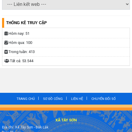
THỐNG KÊ TRUY CẬP
Hôm nay:
51
Hôm qua:
100
Trong tuần:
413
Tất cả:
53.544
TRANG CHỦ
SƠ ĐỒ CỔNG
LIÊN HỆ
CHUYỂN ĐỔI SỐ
XÃ TÂY SƠN
Địa chỉ: Xã Tây Sơn - Đắk Lắk